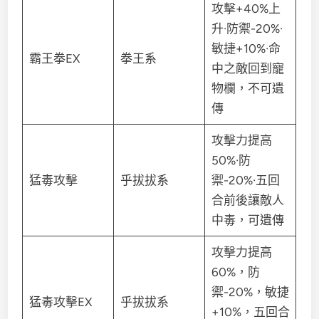
攻擊+40%上
升·防禦-20%·
敏捷+10%·命
霸王拳EX
拳王系
中之敵回到寵
物欄，不可遺
傳
攻擊力提高
50%·防
猛毒攻擊
乎拔拔系
禦-20%·五回
合前後讓敵人
中毒，可遺傳
攻擊力提高
60%，防
禦-20%，敏捷
猛毒攻擊EX
乎拔拔系
+10%，五回合