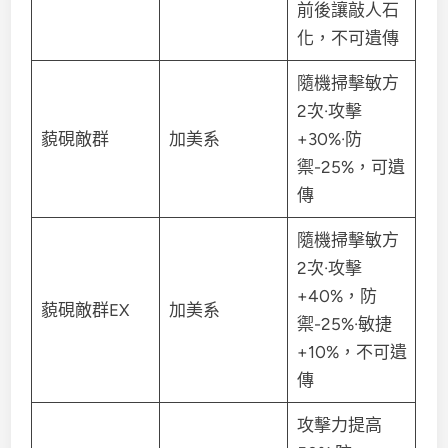
前後讓敲人石
化，不可遺傳
隨機掃擊敏方
2次·攻擊
藐硯敵群
加美系
+30%·防
禦-25%，可遺
傳
隨機掃擊敏方
2次·攻擊
+40%，防
藐硯敵群EX
加美系
禦-25%·敏捷
+10%，不可遺
傳
攻擊力提高