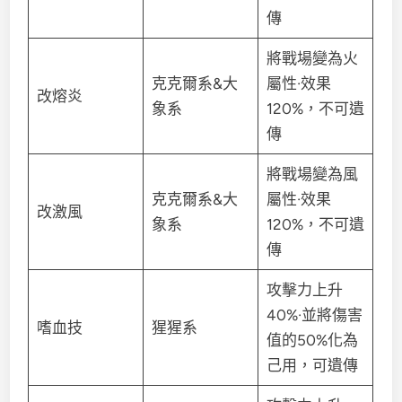
傳
將戰場變為火
克克爾系&大
屬性·效果
改熔炎
象系
120%，不可遺
傳
將戰場變為風
克克爾系&大
屬性·效果
改激風
象系
120%，不可遺
傳
攻擊力上升
40%·並將傷害
嗜血技
猩猩系
值的50%化為
己用，可遺傳