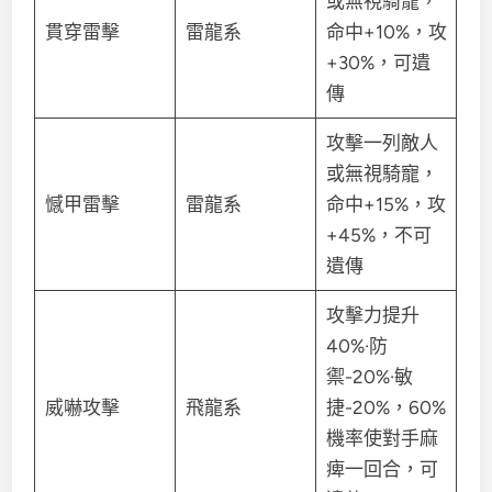
或無視騎寵，
貫穿雷擊
雷龍系
命中+10%，攻
+30%，可遺
傳
攻擊一列敵人
或無視騎寵，
憾甲雷擊
雷龍系
命中+15%，攻
+45%，不可
遺傳
攻擊力提升
40%·防
禦-20%·敏
威嚇攻擊
飛龍系
捷-20%，60%
機率使對手麻
痺一回合，可