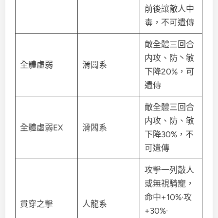
前後讓敵人中
毒，不可遺傳
敵全體三回合
内攻、防丶敏
全體虛弱
滑闆系
下降20%，可
遺傳
敵全體三回合
内攻、防、敏
全體虛弱EX
滑闆系
下降30%，不
可遺傳
攻擊一列敲人
或無視騎寵，
命中+10%·攻
貫穿之擊
人龍系
+30%·